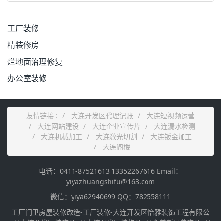
工厂装修
精装修房
烂地面治理修复
办公室装修
友情链接 :
大连开发区代理记账
大连短视频运营
大连网站建设
大连企业宣传片
大连漏水检测
大连机械加工
大连激光切割
大连钣金加工
大连阁楼
电话：0411-87521613 13352267616 Email：
yiyazhuangshifu@163.com
微信：yiya62940699 QQ：782558111
工厂门卫房屋装修改造-工厂装修-大连开发区怡雅装饰工程有限公