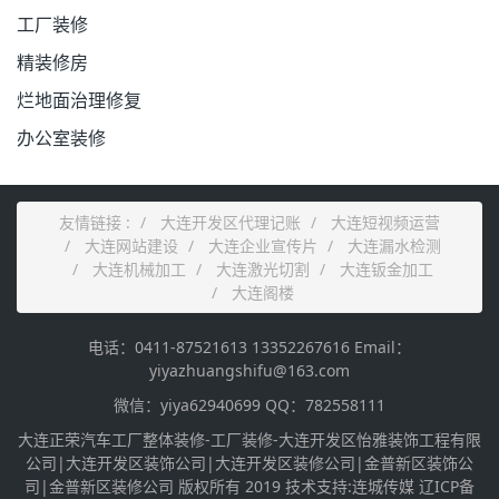
工厂装修
精装修房
烂地面治理修复
办公室装修
友情链接 :
大连开发区代理记账
大连短视频运营
大连网站建设
大连企业宣传片
大连漏水检测
大连机械加工
大连激光切割
大连钣金加工
大连阁楼
电话：0411-87521613 13352267616 Email：
yiyazhuangshifu@163.com
微信：yiya62940699 QQ：782558111
大连正荣汽车工厂整体装修-工厂装修-大连开发区怡雅装饰工程有限
公司|大连开发区装饰公司|大连开发区装修公司|金普新区装饰公
司|金普新区装修公司 版权所有 2019 技术支持:连城传媒
辽ICP备